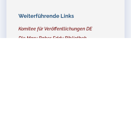
Weiterführende Links
Komitee für Veröffentlichungen DE
Die Mary Baker Eddy Bibliothek
Förderverein CW Berlin
Adressen international
Monitor
Online Shop
Herold
Praxishandbuch
Bibellektion